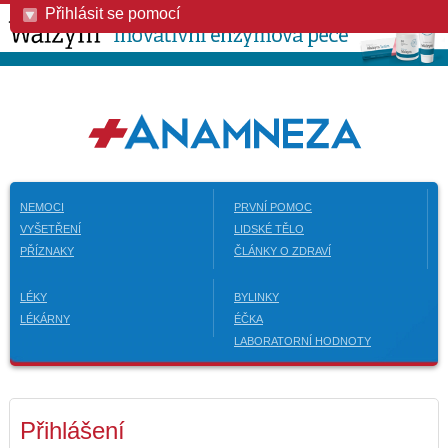
Přihlásit se pomocí
NEMOCI
PRVNÍ POMOC
VYŠETŘENÍ
LIDSKÉ TĚLO
PŘÍZNAKY
ČLÁNKY O ZDRAVÍ
LÉKY
BYLINKY
LÉKÁRNY
ÉČKA
LABORATORNÍ HODNOTY
Přihlášení