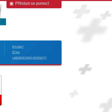
Přihlásit se pomocí
BYLINKY
ÉČKA
LABORATORNÍ HODNOTY