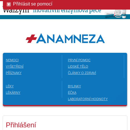
Přihlásit se pomocí
NEMOCI
PRVNÍ POMOC
VYŠETŘENÍ
LIDSKÉ TĚLO
PŘÍZNAKY
ČLÁNKY O ZDRAVÍ
LÉKY
BYLINKY
LÉKÁRNY
ÉČKA
LABORATORNÍ HODNOTY
Přihlášení