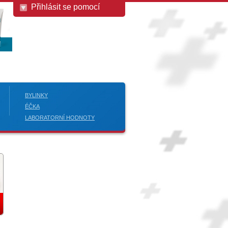
Přihlásit se pomocí
BYLINKY
ÉČKA
LABORATORNÍ HODNOTY