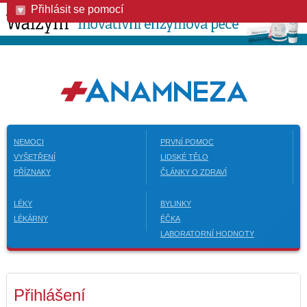
Přihlásit se pomocí
NEMOCI
PRVNÍ POMOC
VYŠETŘENÍ
LIDSKÉ TĚLO
PŘÍZNAKY
ČLÁNKY O ZDRAVÍ
LÉKY
BYLINKY
LÉKÁRNY
ÉČKA
LABORATORNÍ HODNOTY
Přihlášení