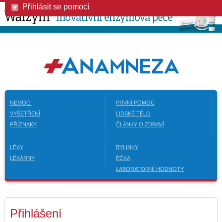
Přihlásit se pomocí
NEMOCI
PRVNÍ POMOC
VYŠETŘENÍ
LIDSKÉ TĚLO
PŘÍZNAKY
ČLÁNKY O ZDRAVÍ
LÉKY
BYLINKY
LÉKÁRNY
ÉČKA
LABORATORNÍ HODNOTY
Přihlášení