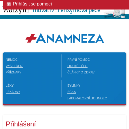
Přihlásit se pomocí
NEMOCI
PRVNÍ POMOC
VYŠETŘENÍ
LIDSKÉ TĚLO
PŘÍZNAKY
ČLÁNKY O ZDRAVÍ
LÉKY
BYLINKY
LÉKÁRNY
ÉČKA
LABORATORNÍ HODNOTY
Přihlášení