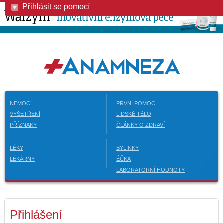
Přihlásit se pomocí
NEMOCI
PRVNÍ POMOC
VYŠETŘENÍ
LIDSKÉ TĚLO
PŘÍZNAKY
ČLÁNKY O ZDRAVÍ
LÉKY
BYLINKY
LÉKÁRNY
ÉČKA
LABORATORNÍ HODNOTY
Přihlášení