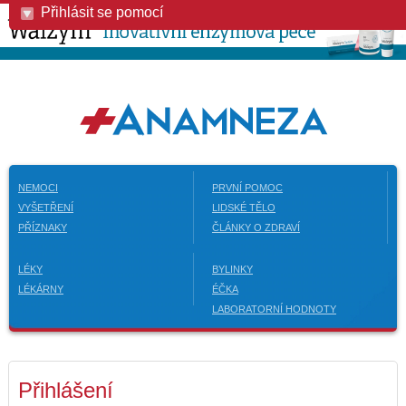
Přihlásit se pomocí
NEMOCI
PRVNÍ POMOC
VYŠETŘENÍ
LIDSKÉ TĚLO
PŘÍZNAKY
ČLÁNKY O ZDRAVÍ
LÉKY
BYLINKY
LÉKÁRNY
ÉČKA
LABORATORNÍ HODNOTY
Přihlášení