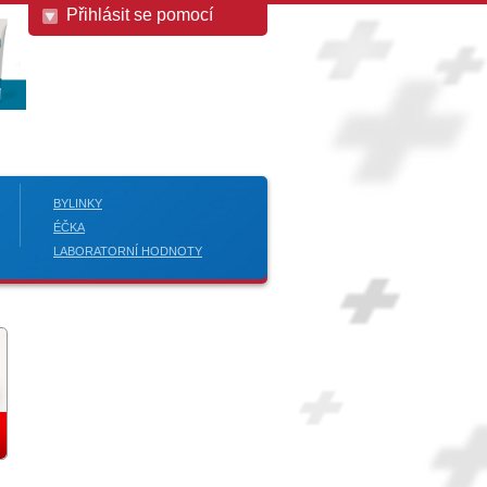
Přihlásit se pomocí
BYLINKY
ÉČKA
LABORATORNÍ HODNOTY